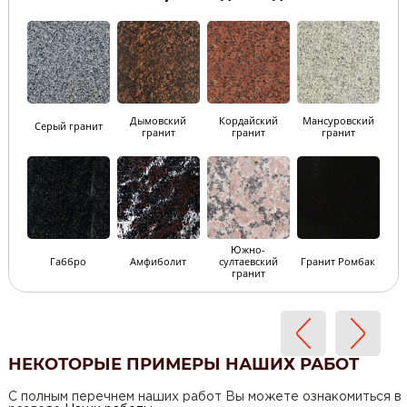
Дымовский
Кордайский
Мансуровский
Серый гранит
гранит
гранит
гранит
Южно-
Габбро
Амфиболит
султаевский
Гранит Ромбак
гранит
НЕКОТОРЫЕ ПРИМЕРЫ НАШИХ РАБОТ
С полным перечнем наших работ Вы можете ознакомиться в