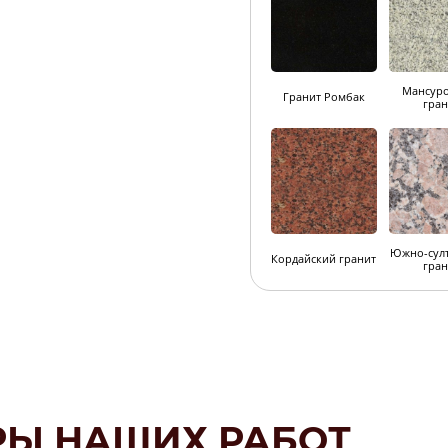
Мансур
Гранит Ромбак
гран
Южно-султ
Кордайский гранит
гран
РЫ НАШИХ РАБОТ