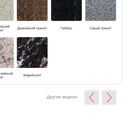
овский
Дымовский гранит
Габбро
Серый гранит
ит
аевский
Амфиболит
ит
Другие модели: